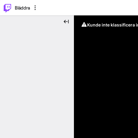
⌥
P
Bläddra
Kunde inte klassificera 