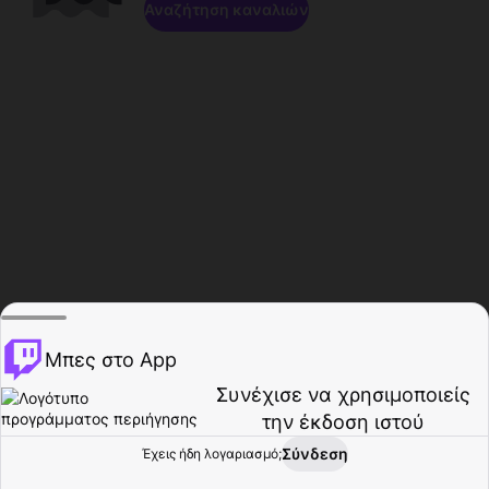
Αναζήτηση καναλιών
Μπες στο App
Συνέχισε να χρησιμοποιείς
την έκδοση ιστού
Σύνδεση
Έχεις ήδη λογαριασμό;
Αρχική σελίδα
Περιήγηση
Δραστηριότητα
Προφίλ