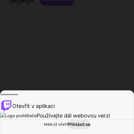
Otevřít v aplikaci
Používejte dál webovou verzi
Přihlásit se
Máte již účet?
Domů
Procházet
Aktivita
Profil