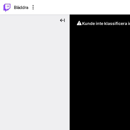
⌥
P
Bläddra
Kunde inte klassificera 