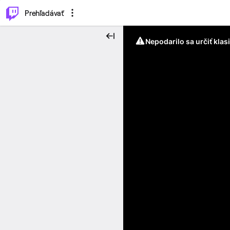
..
⌥
P
Prehľadávať
Nepodarilo sa určiť klas