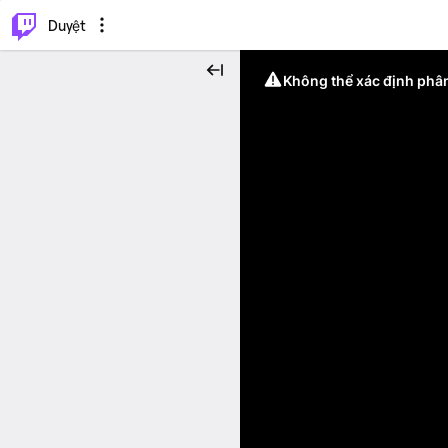
.
⌥
P
Duyệt
Không thể xác định phân