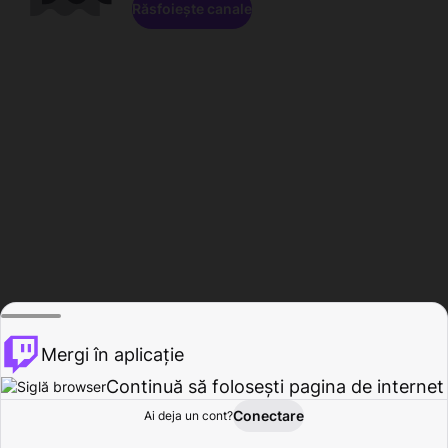
Răsfoiește canale
Mergi în aplicație
Continuă să folosești pagina de internet
Conectare
Ai deja un cont?
Acasă
Răsfoire
Activitate
Profil