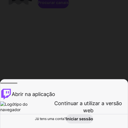
Procurar canais
Abrir na aplicação
Continuar a utilizar a versão
web
Iniciar sessão
Já tens uma conta?
Página inicial
Procurar
Atividade
Perfil