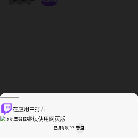
在应用中打开
继续使用网页版
登录
已拥有账户？
主页
浏览
活动纪录
个人资料