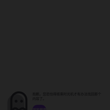
抱歉。您恐怕得搭乘时光机才有办法找回那个
内容了。
浏览频道