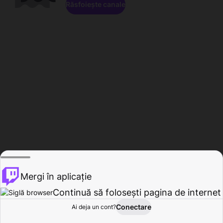
Răsfoiește canale
Mergi în aplicație
Continuă să folosești pagina de internet
Conectare
Ai deja un cont?
Acasă
Răsfoire
Activitate
Profil