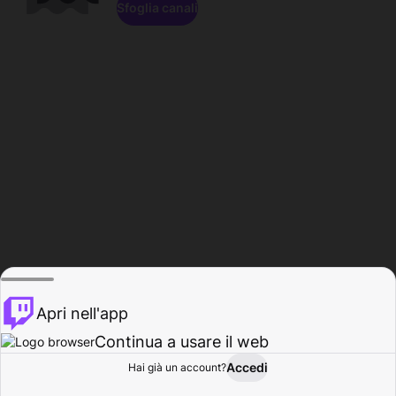
Sfoglia canali
Apri nell'app
Continua a usare il web
Accedi
Hai già un account?
Base
Sfoglia
Attività
Profilo