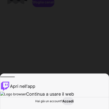
Sfoglia canali
Apri nell'app
Continua a usare il web
Accedi
Hai già un account?
Base
Sfoglia
Attività
Profilo