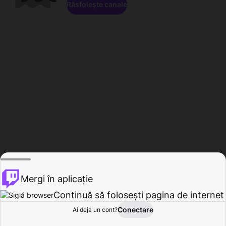
Răsfoiește canale
Mergi în aplicație
Continuă să folosești pagina de internet
Conectare
Ai deja un cont?
Acasă
Răsfoire
Activitate
Profil