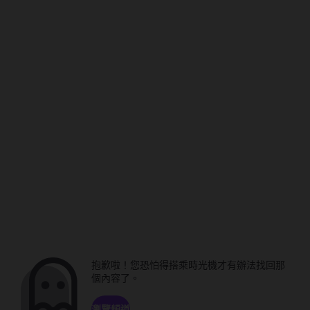
抱歉啦！您恐怕得搭乘時光機才有辦法找回那
個內容了。
瀏覽頻道