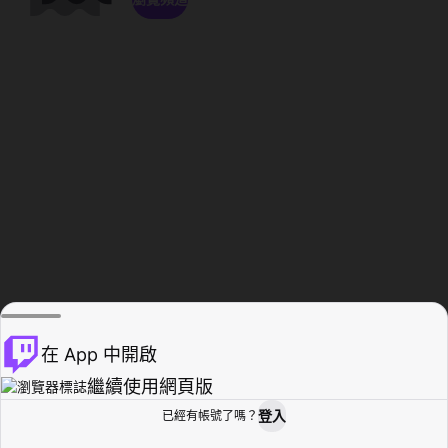
在 App 中開啟
繼續使用網頁版
登入
已經有帳號了嗎？
創作者基地
瀏覽
活動紀錄
個人檔案