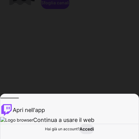
Sfoglia canali
Apri nell'app
Continua a usare il web
Accedi
Hai già un account?
Base
Sfoglia
Attività
Profilo