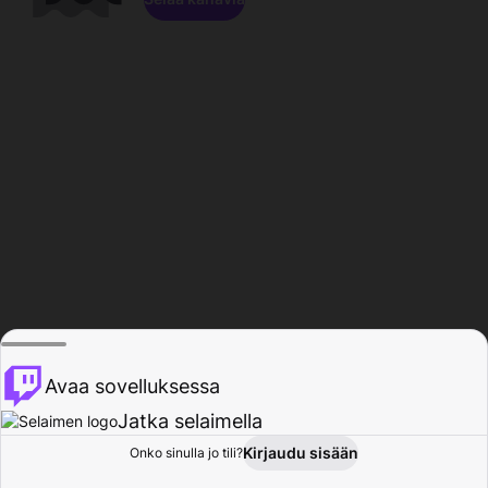
Avaa sovelluksessa
Jatka selaimella
Kirjaudu sisään
Onko sinulla jo tili?
Koti
Selaa
Toiminta
Profiili