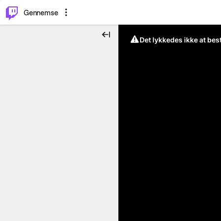
⌥
P
Gennemse
Det lykkedes ikke at be