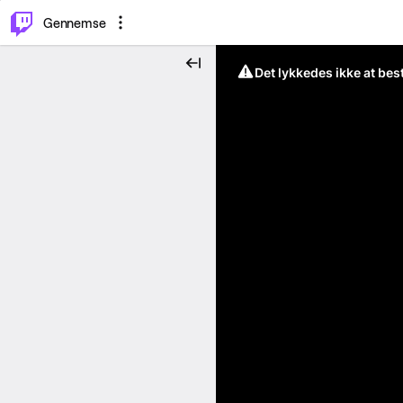
⌥
P
Gennemse
Det lykkedes ikke at be