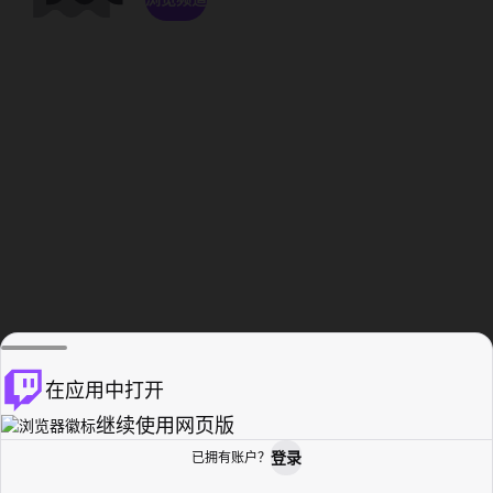
在应用中打开
继续使用网页版
登录
已拥有账户？
主页
浏览
活动纪录
个人资料