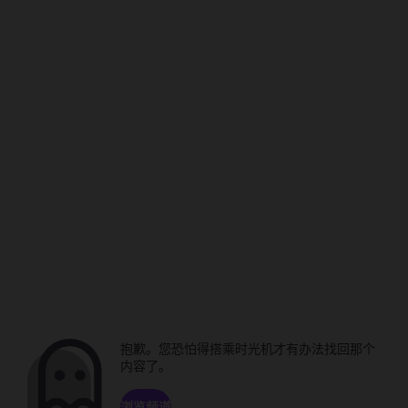
抱歉。您恐怕得搭乘时光机才有办法找回那个
内容了。
浏览频道