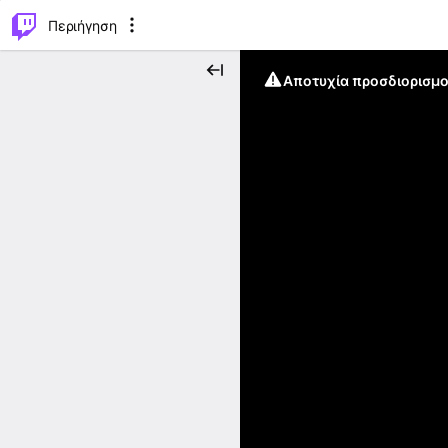
..
⌥
P
Περιήγηση
Αποτυχία προσδιορισμο