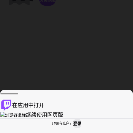
在应用中打开
继续使用网页版
登录
已拥有账户？
主页
浏览
活动纪录
个人资料