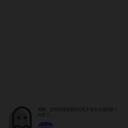
抱歉。您恐怕得搭乘时光机才有办法找回那个
内容了。
浏览频道