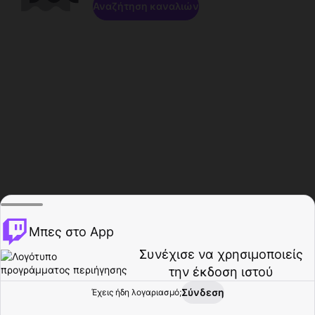
Αναζήτηση καναλιών
Μπες στο App
Συνέχισε να χρησιμοποιείς
την έκδοση ιστού
Σύνδεση
Έχεις ήδη λογαριασμό;
Αρχική σελίδα
Περιήγηση
Δραστηριότητα
Προφίλ