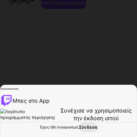
Αναζήτηση καναλιών
Μπες στο App
Συνέχισε να χρησιμοποιείς
την έκδοση ιστού
Σύνδεση
Έχεις ήδη λογαριασμό;
Αρχική σελίδα
Περιήγηση
Δραστηριότητα
Προφίλ