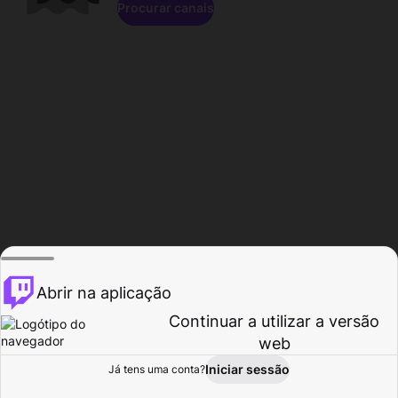
Procurar canais
Abrir na aplicação
Continuar a utilizar a versão
web
Iniciar sessão
Já tens uma conta?
Página inicial
Procurar
Atividade
Perfil