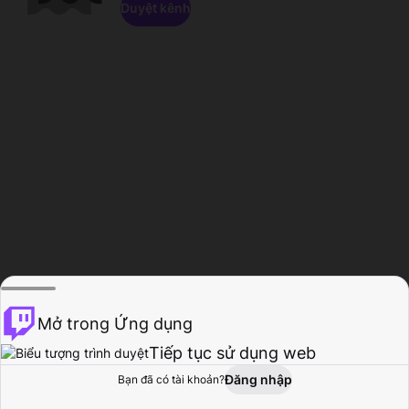
Duyệt kênh
Mở trong Ứng dụng
Tiếp tục sử dụng web
Đăng nhập
Bạn đã có tài khoản?
Trang chủ
Duyệt
Hoạt động
Hồ sơ