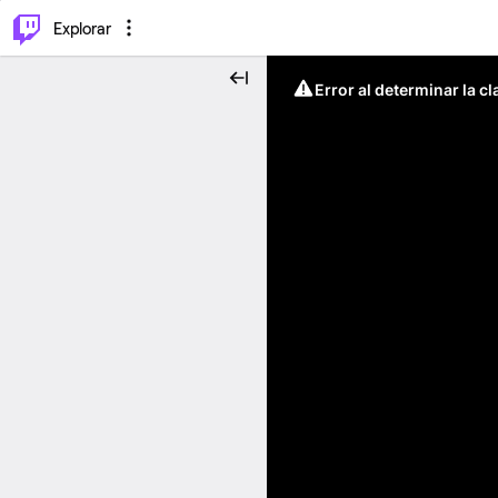
⌥
P
Explorar
Error al determinar la c