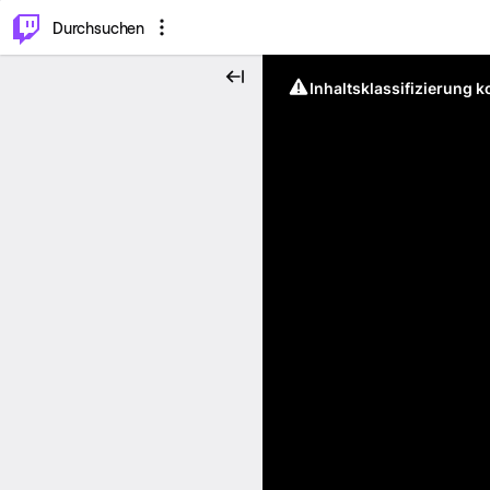
.
⌥
P
Durchsuchen
Inhaltsklassifizierung 