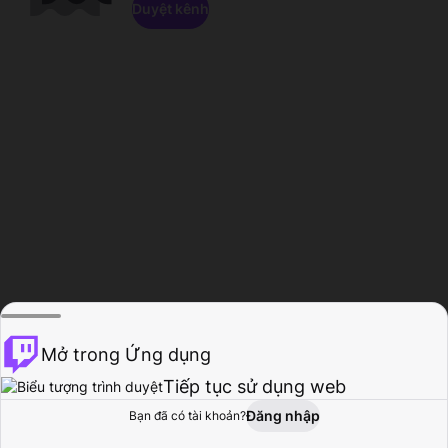
Duyệt kênh
Mở trong Ứng dụng
Tiếp tục sử dụng web
Đăng nhập
Bạn đã có tài khoản?
Trang chủ
Duyệt
Hoạt động
Hồ sơ