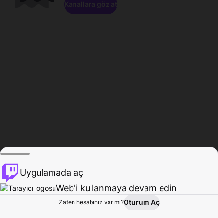
Kanallara göz at
Uygulamada aç
Web'i kullanmaya devam edin
Oturum Aç
Zaten hesabınız var mı?
Ana Sayfa
Gözat
Aktivite
Profil