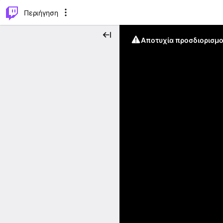
..
⌥
P
Περιήγηση
Αποτυχία προσδιορισμο