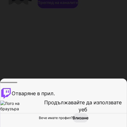
Преглед на каналите
Отваряне в прил.
Продължавайте да използвате
уеб
Влизане
Вече имате профил?
Начало
Преглед
Активност
Профил