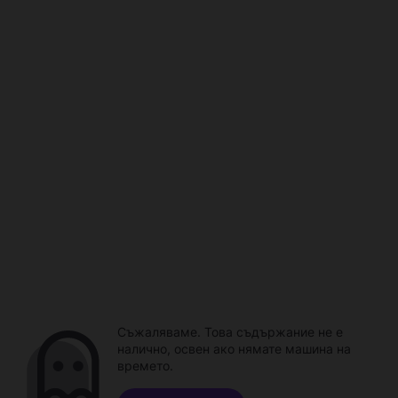
Съжаляваме. Това съдържание не е
налично, освен ако нямате машина на
времето.