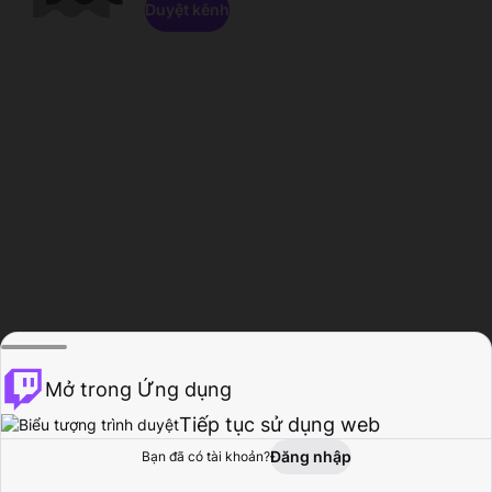
Duyệt kênh
Mở trong Ứng dụng
Tiếp tục sử dụng web
Đăng nhập
Bạn đã có tài khoản?
Trang chủ
Duyệt
Hoạt động
Hồ sơ