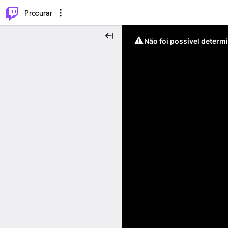
.
⌥
P
Procurar
Não foi possível determ