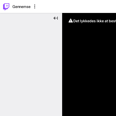
⌥
P
Gennemse
Det lykkedes ikke at be