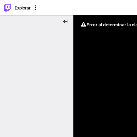
⌥
P
Explorar
Error al determinar la c