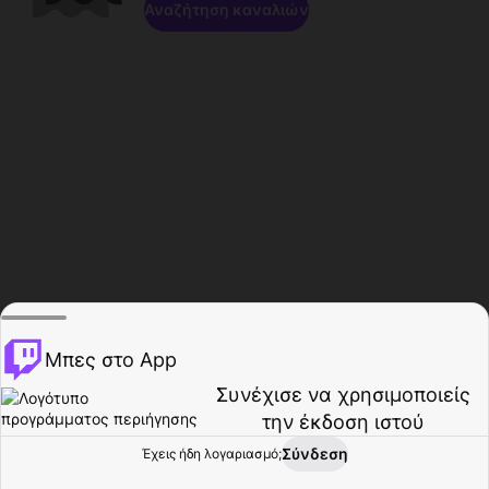
Αναζήτηση καναλιών
Μπες στο App
Συνέχισε να χρησιμοποιείς
την έκδοση ιστού
Σύνδεση
Έχεις ήδη λογαριασμό;
Αρχική σελίδα
Περιήγηση
Δραστηριότητα
Προφίλ