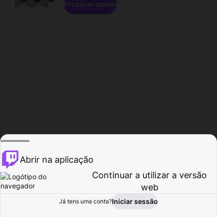
Procurar canais
Abrir na aplicação
Continuar a utilizar a versão
web
Iniciar sessão
Já tens uma conta?
Página inicial
Procurar
Atividade
Perfil