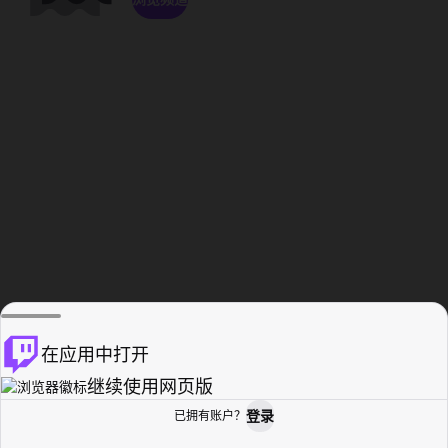
在应用中打开
继续使用网页版
登录
已拥有账户？
主页
浏览
活动纪录
个人资料