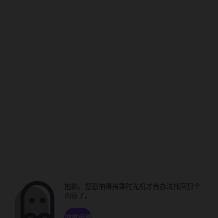
抱歉。您恐怕得搭乘时光机才有办法找回那个
内容了。
浏览频道