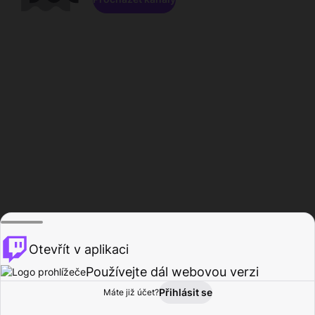
Otevřít v aplikaci
Používejte dál webovou verzi
Přihlásit se
Máte již účet?
Domů
Procházet
Aktivita
Profil