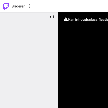
⌥
P
Bladeren
Kan inhoudsclassificati