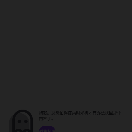
抱歉。您恐怕得搭乘时光机才有办法找回那个
内容了。
浏览频道