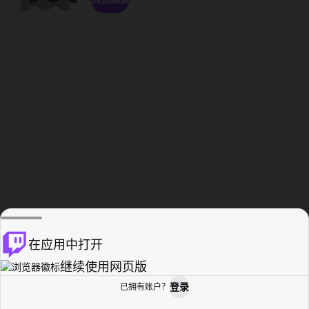
在应用中打开
继续使用网页版
登录
已拥有账户？
主页
浏览
活动纪录
个人资料