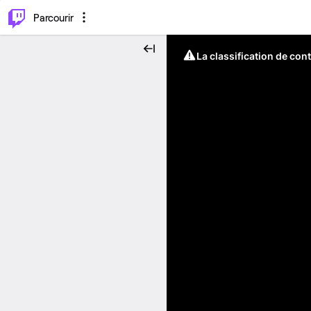
⌥
P
Parcourir
La classification de con