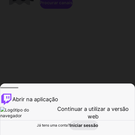
Procurar canais
Abrir na aplicação
Continuar a utilizar a versão
web
Iniciar sessão
Já tens uma conta?
Página inicial
Procurar
Atividade
Perfil