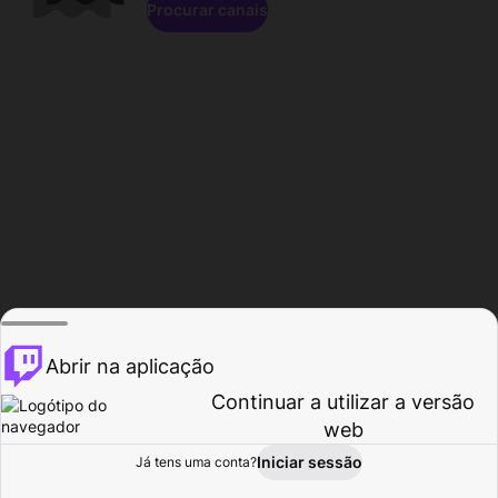
Procurar canais
Abrir na aplicação
Continuar a utilizar a versão
web
Iniciar sessão
Já tens uma conta?
Página inicial
Procurar
Atividade
Perfil