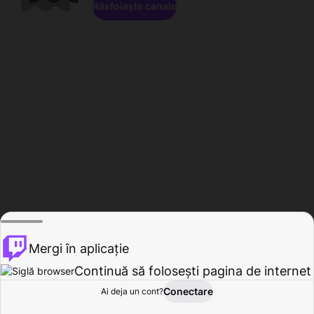
Răsfoiește canale
Mergi în aplicație
Continuă să folosești pagina de internet
Conectare
Ai deja un cont?
Acasă
Răsfoire
Activitate
Profil