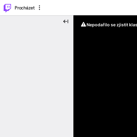
..
⌥
P
Procházet
Nepodařilo se zjistit kla