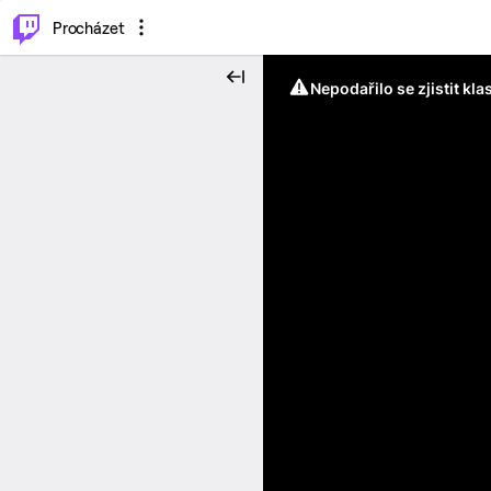
..
⌥
P
Procházet
Nepodařilo se zjistit kla