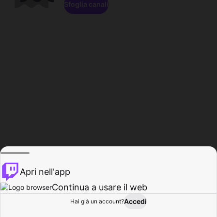
Sfoglia canali
Apri nell'app
Continua a usare il web
Accedi
Hai già un account?
Base
Sfoglia
Attività
Profilo