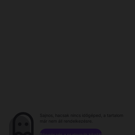
Sajnos, hacsak nincs időgéped, a tartalom
már nem áll rendelkezésre.
Böngészés a csatornák között