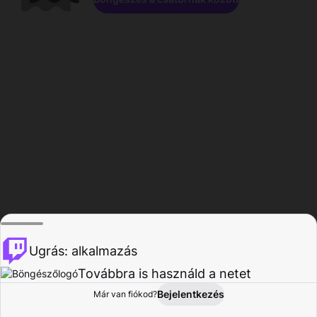
Ugrás: alkalmazás
Továbbra is használd a netet
Bejelentkezés
Már van fiókod?
Főoldal
Böngészés
Tevékenység
Profil