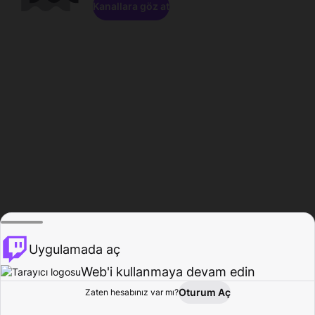
Kanallara göz at
Uygulamada aç
Web'i kullanmaya devam edin
Oturum Aç
Zaten hesabınız var mı?
Ana Sayfa
Gözat
Aktivite
Profil